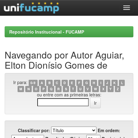
Skip
navigation
Repositório Institucional - FUCAMP
Navegando por Autor Aguiar,
Elton Dionísio Gomes de
Ir para:
0-9
A
B
C
D
E
F
G
H
I
J
K
L
M
N
O
P
Q
R
S
T
U
V
W
X
Y
Z
ou entre com as primeiras letras:
Classificar por:
Em ordem: