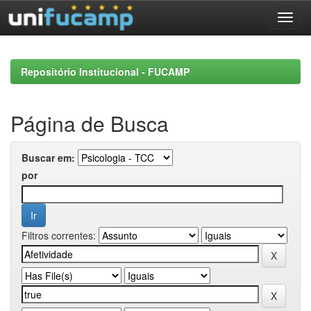
Skip
navigation
Repositório Institucional - FUCAMP
Página de Busca
Buscar em:
por
Filtros correntes: