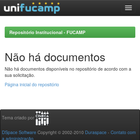
Skip
navigation
Repositório Institucional - FUCAMP
Não há documentos
Não há documentos disponíveis no repositório de acordo com a
sua solicitação.
Página inicial do repositório
Tema criado por
DSpace Software
Copyright © 2002-2010
Duraspace
-
Contato com
a administração