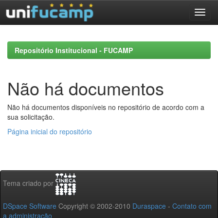
Skip
navigation
Repositório Institucional - FUCAMP
Não há documentos
Não há documentos disponíveis no repositório de acordo com a
sua solicitação.
Página inicial do repositório
Tema criado por
DSpace Software
Copyright © 2002-2010
Duraspace
-
Contato com
a administração