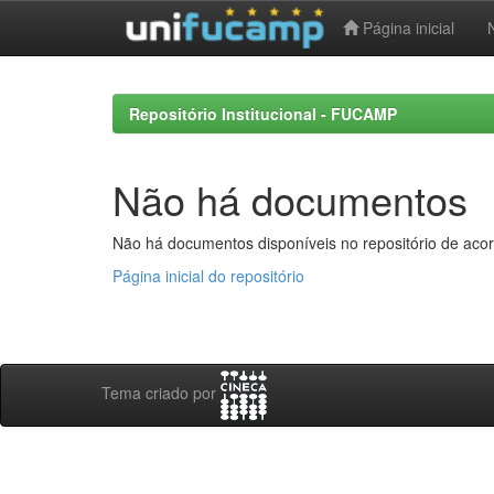
Página inicial
Skip
navigation
Repositório Institucional - FUCAMP
Não há documentos
Não há documentos disponíveis no repositório de acor
Página inicial do repositório
Tema criado por