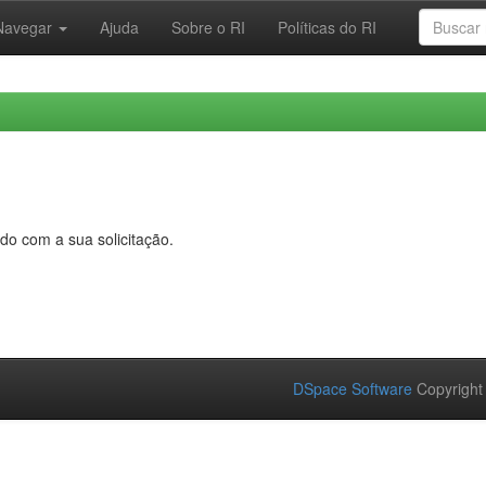
Navegar
Ajuda
Sobre o RI
Políticas do RI
do com a sua solicitação.
DSpace Software
Copyright