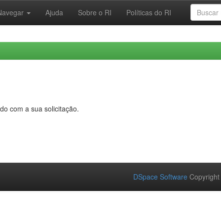
Navegar
Ajuda
Sobre o RI
Políticas do RI
do com a sua solicitação.
DSpace Software
Copyright