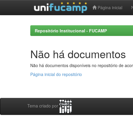
Página inicial
Skip
navigation
Repositório Institucional - FUCAMP
Não há documentos
Não há documentos disponíveis no repositório de acor
Página inicial do repositório
Tema criado por