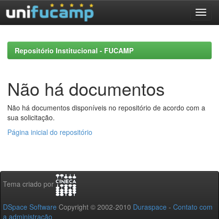
Skip
navigation
Repositório Institucional - FUCAMP
Não há documentos
Não há documentos disponíveis no repositório de acordo com a
sua solicitação.
Página inicial do repositório
Tema criado por
DSpace Software
Copyright © 2002-2010
Duraspace
-
Contato com
a administração