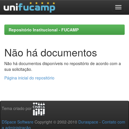
Skip
navigation
Repositório Institucional - FUCAMP
Não há documentos
Não há documentos disponíveis no repositório de acordo com a
sua solicitação.
Página inicial do repositório
Tema criado por
DSpace Software
Copyright © 2002-2010
Duraspace
-
Contato com
a administração