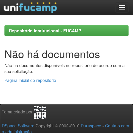
Skip
navigation
Repositório Institucional - FUCAMP
Não há documentos
Não há documentos disponíveis no repositório de acordo com a
sua solicitação.
Página inicial do repositório
Tema criado por
DSpace Software
Copyright © 2002-2010
Duraspace
-
Contato com
a administração