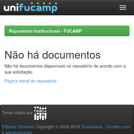
Skip
navigation
Repositório Institucional - FUCAMP
Não há documentos
Não há documentos disponíveis no repositório de acordo com a
sua solicitação.
Página inicial do repositório
Tema criado por
DSpace Software
Copyright © 2002-2010
Duraspace
-
Contato com
a administração