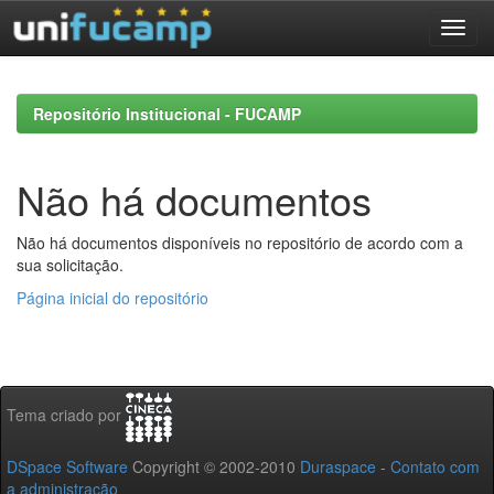
Skip
navigation
Repositório Institucional - FUCAMP
Não há documentos
Não há documentos disponíveis no repositório de acordo com a
sua solicitação.
Página inicial do repositório
Tema criado por
DSpace Software
Copyright © 2002-2010
Duraspace
-
Contato com
a administração