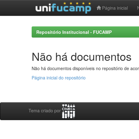
Página inicial
Skip
navigation
Repositório Institucional - FUCAMP
Não há documentos
Não há documentos disponíveis no repositório de acor
Página inicial do repositório
Tema criado por