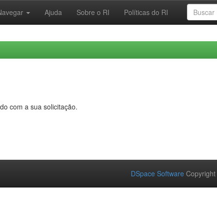
Navegar
Ajuda
Sobre o RI
Políticas do RI
do com a sua solicitação.
DSpace Software
Copyright