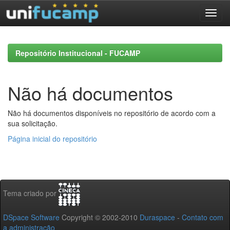
Skip
navigation
Repositório Institucional - FUCAMP
Não há documentos
Não há documentos disponíveis no repositório de acordo com a
sua solicitação.
Página inicial do repositório
Tema criado por
DSpace Software
Copyright © 2002-2010
Duraspace
-
Contato com
a administração