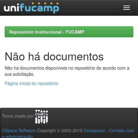
Skip
navigation
Repositório Institucional - FUCAMP
Não há documentos
Não há documentos disponíveis no repositório de acordo com a
sua solicitação.
Página inicial do repositório
Tema criado por
DSpace Software
Copyright © 2002-2010
Duraspace
-
Contato com
a administração