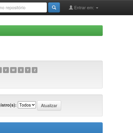
Entrar em:
V
W
X
Y
Z
istro(s):