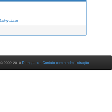
esley Junio
 © 2002-2010
Duraspace
-
Contato com a administração