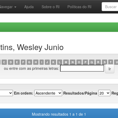
Navegar
Ajuda
Sobre o RI
Políticas do RI
ins, Wesley Junio
C
D
E
F
G
H
I
J
K
L
M
N
O
P
Q
R
S
T
U
ou entre com as primeiras letras:
Em ordem:
Resultados/Página
Reg
Mostrando resultados 1 a 1 de 1