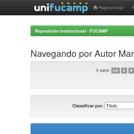
Página inicial
Skip
navigation
Repositório Institucional - FUCAMP
Navegando por Autor Mart
Ir para:
0-9
A
B
Classificar por: