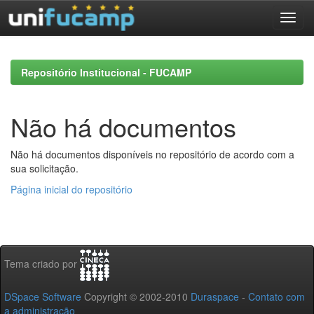
Skip
navigation
Repositório Institucional - FUCAMP
Não há documentos
Não há documentos disponíveis no repositório de acordo com a
sua solicitação.
Página inicial do repositório
Tema criado por
DSpace Software
Copyright © 2002-2010
Duraspace
-
Contato com
a administração