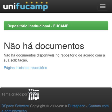
Skip
navigation
Repositório Institucional - FUCAMP
Não há documentos
Não há documentos disponíveis no repositório de acordo com a
sua solicitação.
Página inicial do repositório
Tema criado por
DSpace Software
Copyright © 2002-2010
Duraspace
-
Contato com
a administração