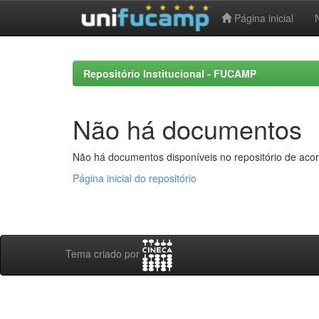
Página inicial
Skip
navigation
Repositório Institucional - FUCAMP
Não há documentos
Não há documentos disponíveis no repositório de acor
Página inicial do repositório
Tema criado por