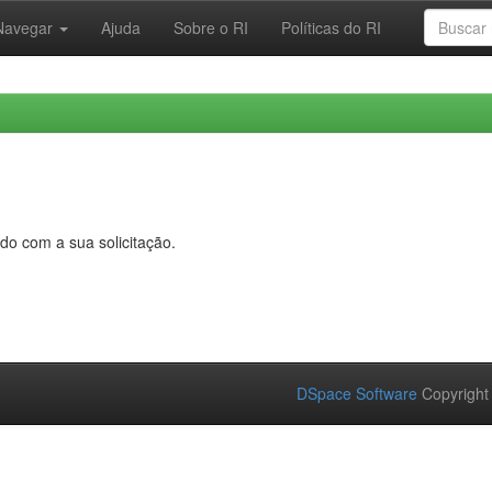
Navegar
Ajuda
Sobre o RI
Políticas do RI
do com a sua solicitação.
DSpace Software
Copyright