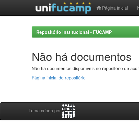
Página inicial
Skip
navigation
Repositório Institucional - FUCAMP
Não há documentos
Não há documentos disponíveis no repositório de acor
Página inicial do repositório
Tema criado por