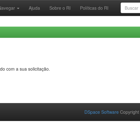
Navegar
Ajuda
Sobre o RI
Políticas do RI
do com a sua solicitação.
DSpace Software
Copyright