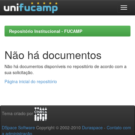
Skip
navigation
Repositório Institucional - FUCAMP
Não há documentos
Não há documentos disponíveis no repositório de acordo com a
sua solicitação.
Página inicial do repositório
Tema criado por
DSpace Software
Copyright © 2002-2010
Duraspace
-
Contato com
a administração