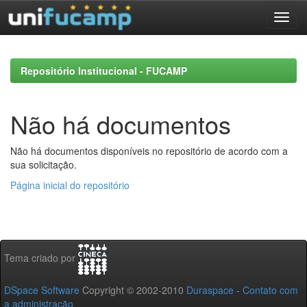
Skip
navigation
Repositório Institucional - FUCAMP
Não há documentos
Não há documentos disponíveis no repositório de acordo com a
sua solicitação.
Página inicial do repositório
Tema criado por
DSpace Software
Copyright © 2002-2010
Duraspace
-
Contato com
a administração