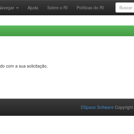
Navegar
Ajuda
Sobre o RI
Políticas do RI
do com a sua solicitação.
DSpace Software
Copyright