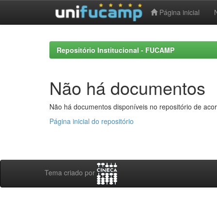
Página inicial
Skip
navigation
Repositório Institucional - FUCAMP
Não há documentos
Não há documentos disponíveis no repositório de acor
Página inicial do repositório
Tema criado por