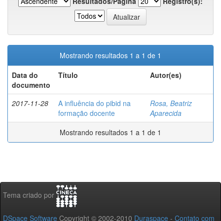
Resultados/Página
Registro(s):
Mostrando resultados 1 a 1 de 1
Data do
Título
Autor(es)
documento
2017-11-28
A influência do pibid na
Rosa, Beatriz
formação docente
Aparecida
Mostrando resultados 1 a 1 de 1
Tema criado por
DSpace Software
Copyright © 2002-2010
Duraspace
-
Contato com