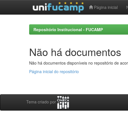
Página inicial
Skip
navigation
Repositório Institucional - FUCAMP
Não há documentos
Não há documentos disponíveis no repositório de acor
Página inicial do repositório
Tema criado por