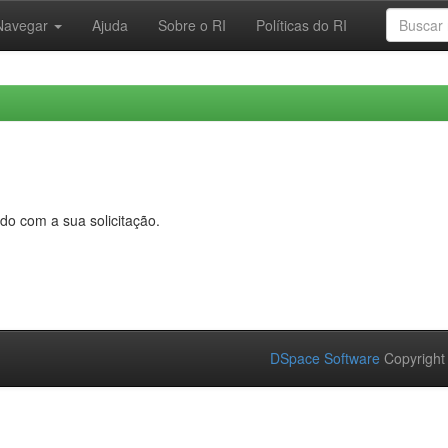
Navegar
Ajuda
Sobre o RI
Políticas do RI
do com a sua solicitação.
DSpace Software
Copyright