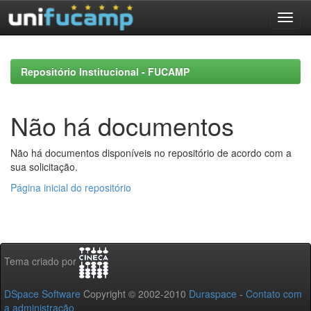
Skip
navigation
Repositório Institucional - FUCAMP
Não há documentos
Não há documentos disponíveis no repositório de acordo com a
sua solicitação.
Página inicial do repositório
Tema criado por
DSpace Software
Copyright © 2002-2010
Duraspace
-
Contato com
a administração