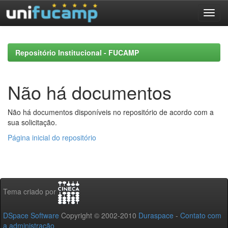
Skip
navigation
Repositório Institucional - FUCAMP
Não há documentos
Não há documentos disponíveis no repositório de acordo com a
sua solicitação.
Página inicial do repositório
Tema criado por
DSpace Software
Copyright © 2002-2010
Duraspace
-
Contato com
a administração