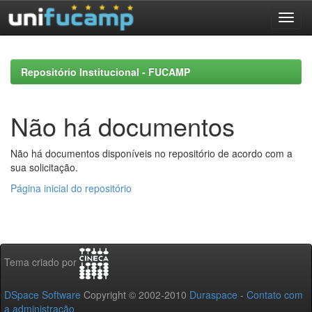
Skip
navigation
Repositório Institucional - FUCAMP
Não há documentos
Não há documentos disponíveis no repositório de acordo com a
sua solicitação.
Página inicial do repositório
Tema criado por
DSpace Software
Copyright © 2002-2010
Duraspace
-
Contato com
a administração