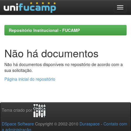
Skip
navigation
Repositório Institucional - FUCAMP
Não há documentos
Não há documentos disponíveis no repositório de acordo com a
sua solicitação.
Página inicial do repositório
Tema criado por
DSpace Software
Copyright © 2002-2010
Duraspace
-
Contato com
a administração