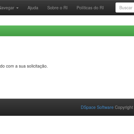
Navegar
Ajuda
Sobre o RI
Políticas do RI
do com a sua solicitação.
DSpace Software
Copyright