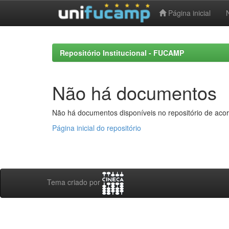
Página inicial
Skip
navigation
Repositório Institucional - FUCAMP
Não há documentos
Não há documentos disponíveis no repositório de acor
Página inicial do repositório
Tema criado por