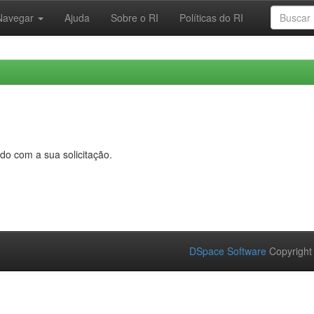
Navegar
Ajuda
Sobre o RI
Políticas do RI
do com a sua solicitação.
DSpace Software
Copyright