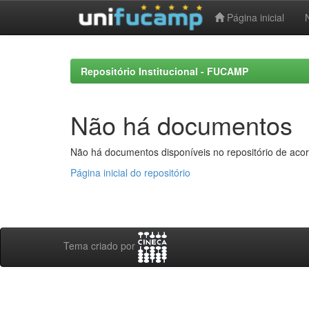
Página inicial
Skip
navigation
Repositório Institucional - FUCAMP
Não há documentos
Não há documentos disponíveis no repositório de acor
Página inicial do repositório
Tema criado por