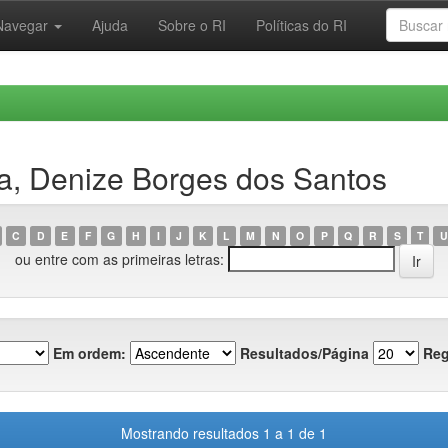
Navegar
Ajuda
Sobre o RI
Políticas do RI
a, Denize Borges dos Santos
C
D
E
F
G
H
I
J
K
L
M
N
O
P
Q
R
S
T
U
ou entre com as primeiras letras:
Em ordem:
Resultados/Página
Reg
Mostrando resultados 1 a 1 de 1