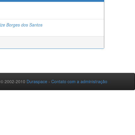
nize Borges dos Santos
 © 2002-2010
Duraspace
-
Contato com a administração