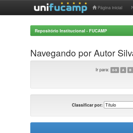
Página inicial
Skip
navigation
Repositório Institucional - FUCAMP
Navegando por Autor Silv
Ir para:
0-9
A
B
Classificar por: