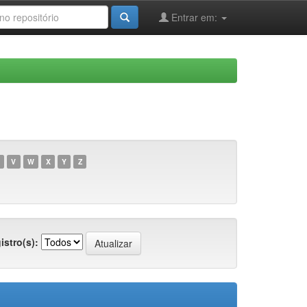
Entrar em:
V
W
X
Y
Z
istro(s):