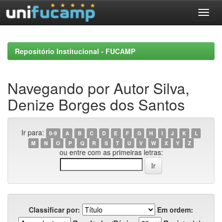
Skip
navigation
Repositório Institucional - FUCAMP
Navegando por Autor Silva,
Denize Borges dos Santos
Ir para:
0-9
A
B
C
D
E
F
G
H
I
J
K
L
M
N
O
P
Q
R
S
T
U
V
W
X
Y
Z
ou entre com as primeiras letras:
Classificar por:
Em ordem: