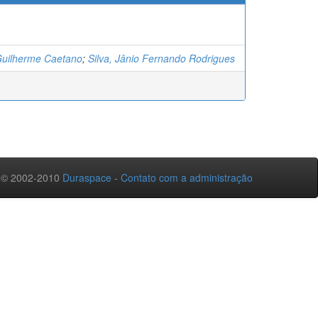
uilherme Caetano
;
Silva, Jânio Fernando Rodrigues
 © 2002-2010
Duraspace
-
Contato com a administração