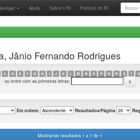
Navegar
Ajuda
Sobre o RI
Políticas do RI
a, Jânio Fernando Rodrigues
C
D
E
F
G
H
I
J
K
L
M
N
O
P
Q
R
S
T
U
ou entre com as primeiras letras:
Em ordem:
Resultados/Página
Reg
Mostrando resultados 1 a 1 de 1