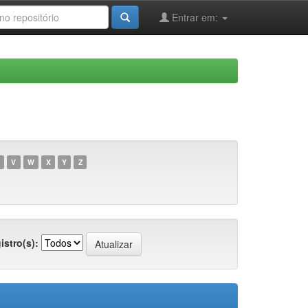
Entrar em:
V
W
X
Y
Z
istro(s):