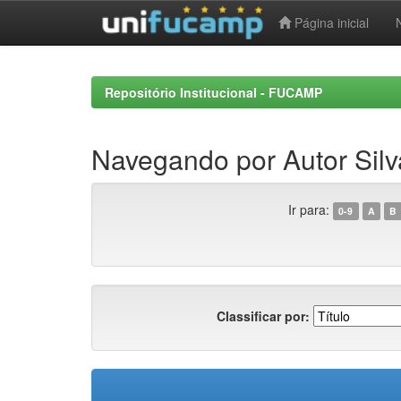
Página inicial
Skip
navigation
Repositório Institucional - FUCAMP
Navegando por Autor Silv
Ir para:
0-9
A
B
Classificar por: