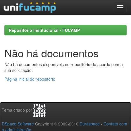
Skip
navigation
Repositório Institucional - FUCAMP
Não há documentos
Não há documentos disponíveis no repositório de acordo com a
sua solicitação.
Página inicial do repositório
Tema criado por
DSpace Software
Copyright © 2002-2010
Duraspace
-
Contato com
a administração