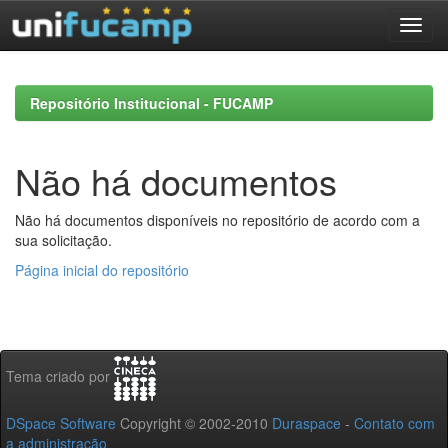
Skip
navigation
Repositório Institucional - FUCAMP
Não há documentos
Não há documentos disponíveis no repositório de acordo com a
sua solicitação.
Página inicial do repositório
Tema criado por
DSpace Software
Copyright © 2002-2010
Duraspace
-
Contato com
a administração