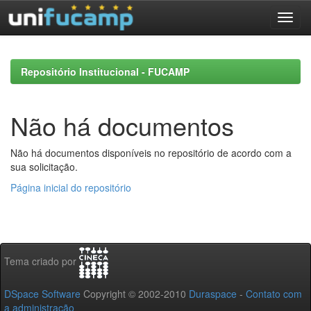
Skip
navigation
Repositório Institucional - FUCAMP
Não há documentos
Não há documentos disponíveis no repositório de acordo com a
sua solicitação.
Página inicial do repositório
Tema criado por
DSpace Software
Copyright © 2002-2010
Duraspace
-
Contato com
a administração