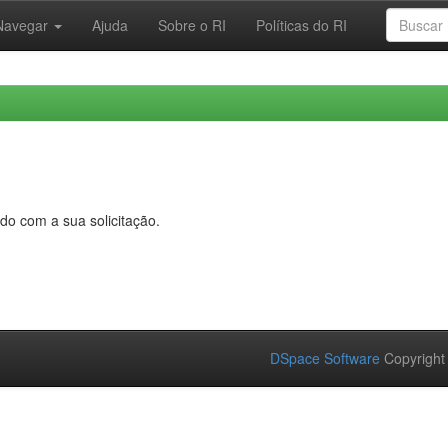
Navegar
Ajuda
Sobre o RI
Políticas do RI
do com a sua solicitação.
DSpace Software
Copyright