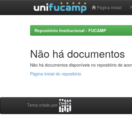
Página inicial
Skip
navigation
Repositório Institucional - FUCAMP
Não há documentos
Não há documentos disponíveis no repositório de acor
Página inicial do repositório
Tema criado por