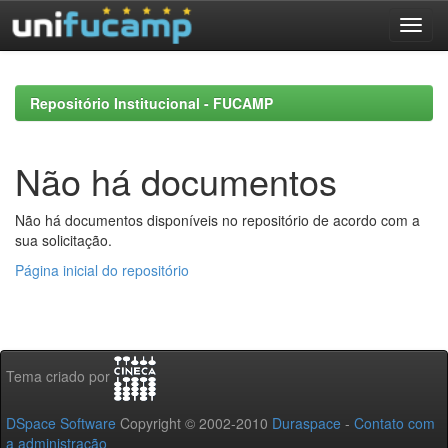
Skip
navigation
Repositório Institucional - FUCAMP
Não há documentos
Não há documentos disponíveis no repositório de acordo com a
sua solicitação.
Página inicial do repositório
Tema criado por
DSpace Software
Copyright © 2002-2010
Duraspace
-
Contato com
a administração