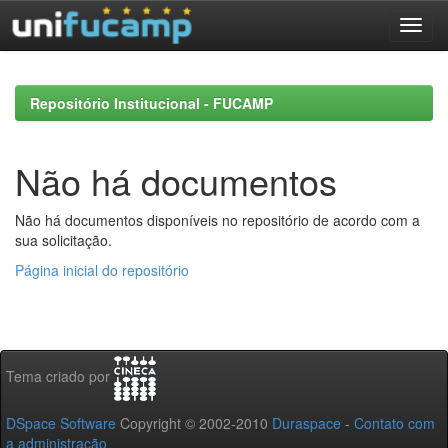
Skip
navigation
Repositório Institucional - FUCAMP
Não há documentos
Não há documentos disponíveis no repositório de acordo com a
sua solicitação.
Página inicial do repositório
Tema criado por
DSpace Software
Copyright © 2002-2010
Duraspace
-
Contato com
a administração