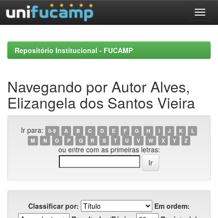
Skip
navigation
Repositório Institucional - FUCAMP
Navegando por Autor Alves,
Elizangela dos Santos Vieira
Ir para:
0-9
A
B
C
D
E
F
G
H
I
J
K
L
M
N
O
P
Q
R
S
T
U
V
W
X
Y
Z
ou entre com as primeiras letras:
Classificar por:
Em ordem: