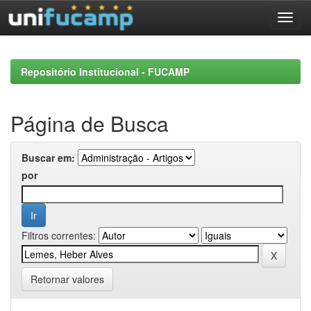
Skip
navigation
Repositório Institucional - FUCAMP
Página de Busca
Buscar em:
por
Filtros correntes:
Retornar valores