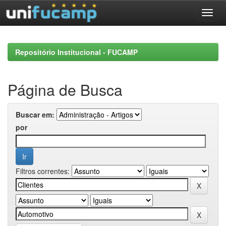
Skip
navigation
Repositório Institucional - FUCAMP
Página de Busca
Buscar em:
por
Filtros correntes: