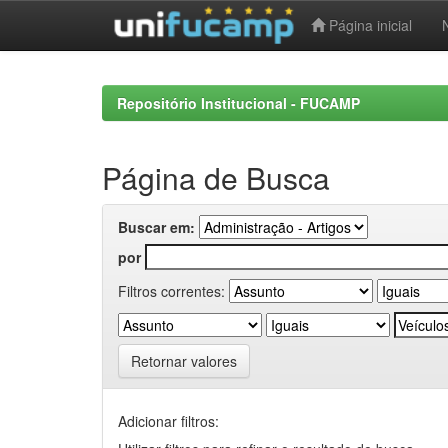
Página inicial
Skip
navigation
Repositório Institucional - FUCAMP
Página de Busca
Buscar em:
por
Filtros correntes:
Retornar valores
Adicionar filtros: