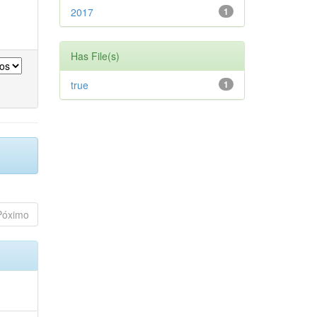
2017
1
Has File(s)
true
1
Póximo