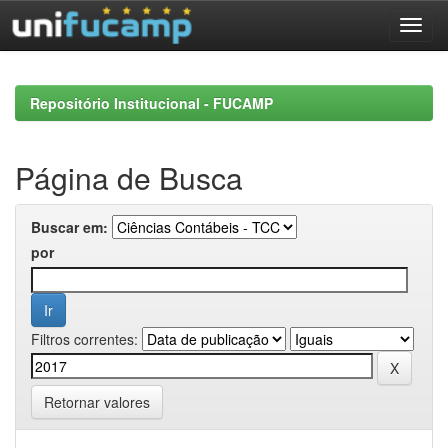
Skip
navigation
Repositório Institucional - FUCAMP
Página de Busca
Buscar em:
por
Filtros correntes:
Retornar valores