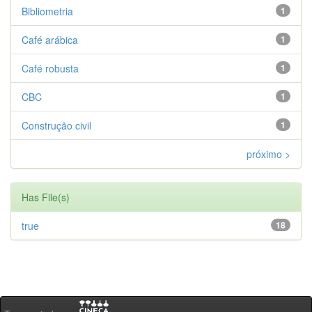
Bibliometria
1
Café arábica
1
Café robusta
1
CBC
1
Construção civil
1
próximo >
Has File(s)
true
18