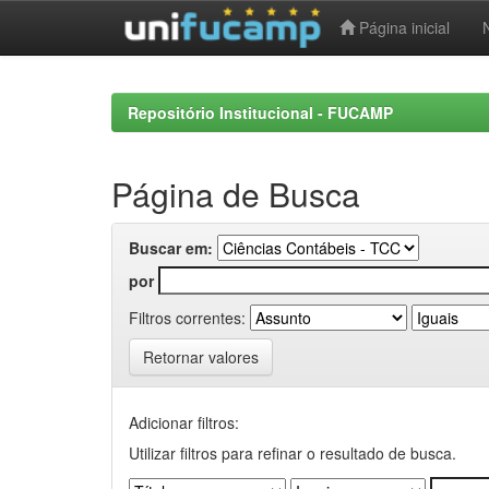
Página inicial
Skip
navigation
Repositório Institucional - FUCAMP
Página de Busca
Buscar em:
por
Filtros correntes:
Retornar valores
Adicionar filtros:
Utilizar filtros para refinar o resultado de busca.