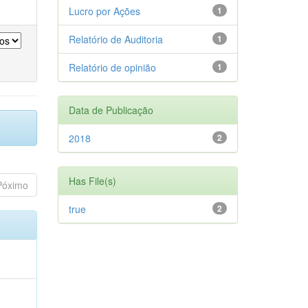
Lucro por Ações
1
Relatório de Auditoria
1
Relatório de opinião
1
Data de Publicação
2018
2
Has File(s)
Póximo
true
2