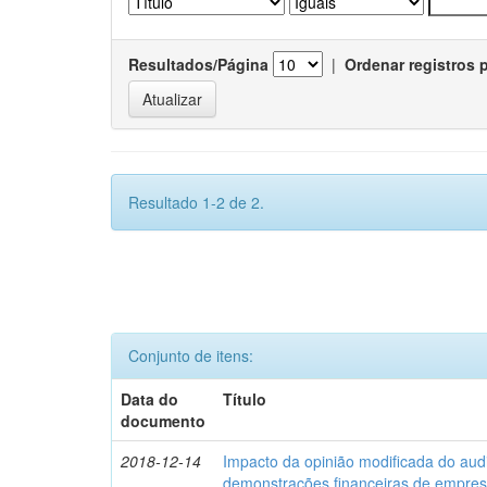
Resultados/Página
|
Ordenar registros 
Resultado 1-2 de 2.
Conjunto de itens:
Data do
Título
documento
2018-12-14
Impacto da opinião modificada do aud
demonstrações financeiras de empre