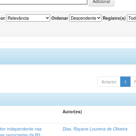
por
Ordenar
Registro(s)
Anterior
1
Autor(es)
itor independente nas
Dias, Rayane Lourena de Oliveira
sas negociadas da B3