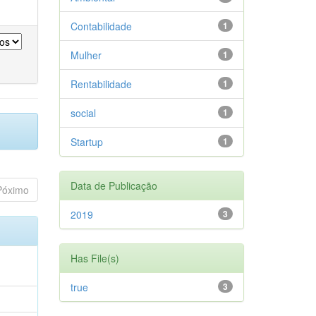
Contabilidade
1
Mulher
1
Rentabilidade
1
social
1
Startup
1
Data de Publicação
Póximo
2019
3
Has File(s)
true
3