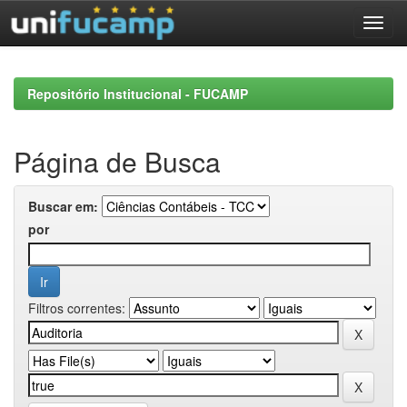
Skip
navigation
Repositório Institucional - FUCAMP
Página de Busca
Buscar em:
por
Filtros correntes: