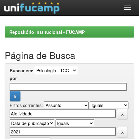
Skip
navigation
Repositório Institucional - FUCAMP
Página de Busca
Buscar em:
por
Filtros correntes: