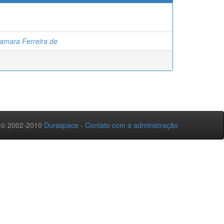
Samara Ferreira de
 © 2002-2010
Duraspace
-
Contato com a administração