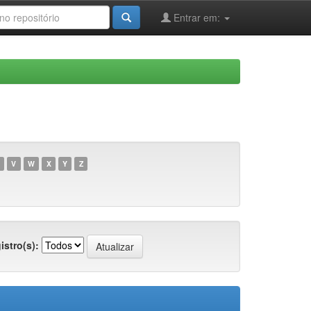
Entrar em:
V
W
X
Y
Z
istro(s):