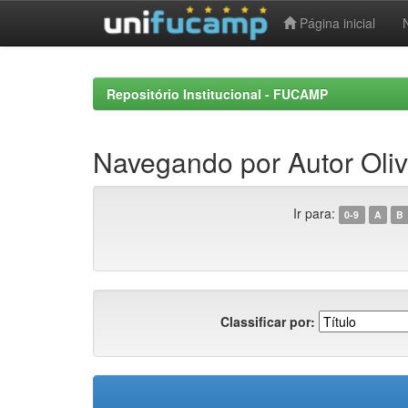
Página inicial
Skip
navigation
Repositório Institucional - FUCAMP
Navegando por Autor Oliv
Ir para:
0-9
A
B
Classificar por: