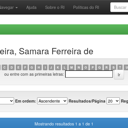
Navegar
Ajuda
Sobre o RI
Políticas do RI
eira, Samara Ferreira de
C
D
E
F
G
H
I
J
K
L
M
N
O
P
Q
R
S
T
U
ou entre com as primeiras letras:
Em ordem:
Resultados/Página
Reg
Mostrando resultados 1 a 1 de 1