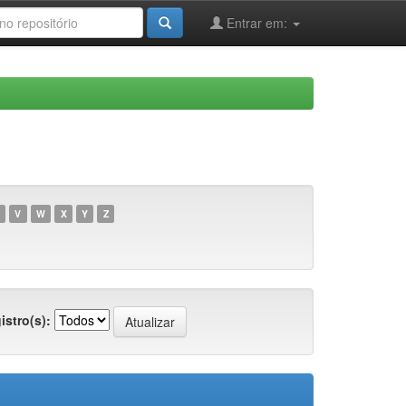
Entrar em:
V
W
X
Y
Z
istro(s):