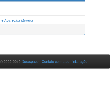
ine Aparecida Moreira
 © 2002-2010
Duraspace
-
Contato com a administração