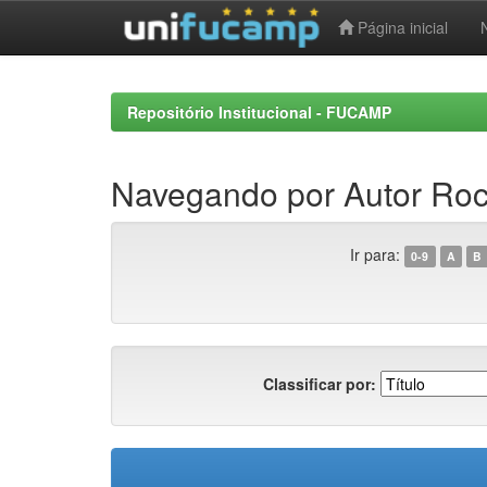
Página inicial
Skip
navigation
Repositório Institucional - FUCAMP
Navegando por Autor Roc
Ir para:
0-9
A
B
Classificar por: