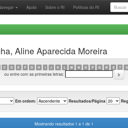
Navegar
Ajuda
Sobre o RI
Políticas do RI
ha, Aline Aparecida Moreira
C
D
E
F
G
H
I
J
K
L
M
N
O
P
Q
R
S
T
U
ou entre com as primeiras letras:
Em ordem:
Resultados/Página
Reg
Mostrando resultados 1 a 1 de 1